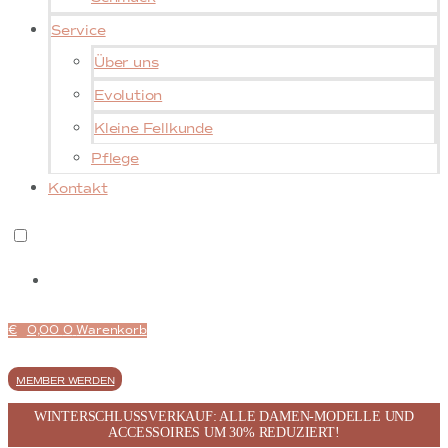
Service
Über uns
Evolution
Kleine Fellkunde
Pflege
Kontakt
€
0,00
0
Warenkorb
MEMBER WERDEN
WINTERSCHLUSSVERKAUF: ALLE DAMEN-MODELLE UND
ACCESSOIRES UM 30% REDUZIERT!