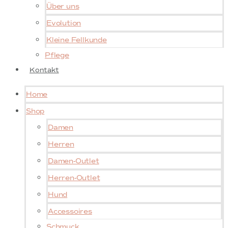
Über uns
Evolution
Kleine Fellkunde
Pflege
Kontakt
Home
Shop
Damen
Herren
Damen-Outlet
Herren-Outlet
Hund
Accessoires
Schmuck