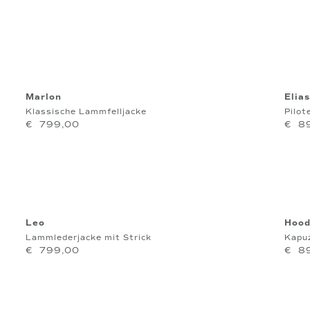
Marlon
Elias
Klassische Lammfelljacke
Pilot
€
799,00
€
8
Leo
Hood
Lammlederjacke mit Strick
Kapu
€
799,00
€
8