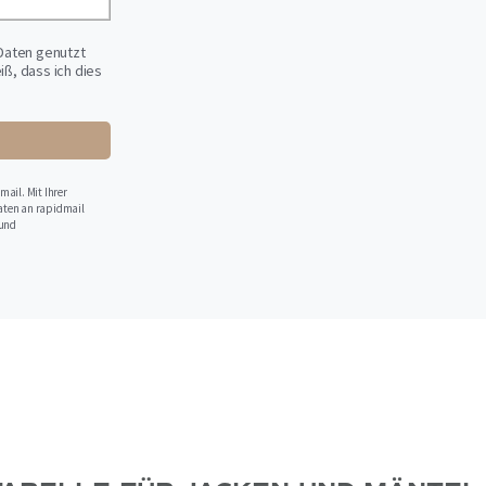
Daten genutzt
iß, dass ich dies
ail. Mit Ihrer
aten an rapidmail
 und