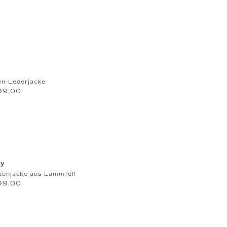
en-Lederjacke
99,00
y
zenjacke aus Lammfell
99,00