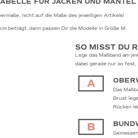
BELLE FÜR JACKEN UND MÄNTEL
ermaße, nicht auf die Maße des jeweiligen Artikels!
m beträgt, dann passen Dir die Modelle in Größe M.
SO MISST DU R
Lege das Maßband am jewe
dabei gerade nur so fest,
OBER
A
Das Maßba
Brust leg
Rücken le
BUND
B
Gemessen 