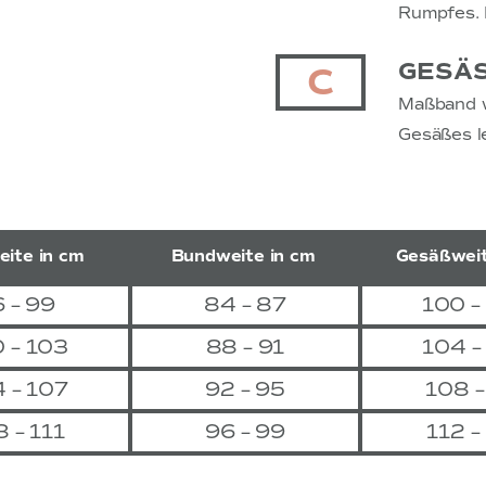
Rumpfes. H
GESÄ
C
Maßband w
Gesäßes l
ite in cm
Bundweite in cm
Gesäßweit
 – 99
84 – 87
100 –
 – 103
88 – 91
104 –
 – 107
92 – 95
108 –
 – 111
96 – 99
112 –