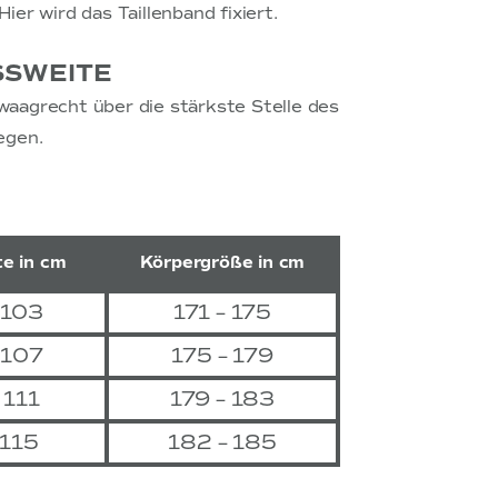
ier wird das Taillenband fixiert.
SSWEITE
aagrecht über die stärkste Stelle des
egen.
e in cm
Körpergröße in cm
 103
171 – 175
 107
175 – 179
 111
179 – 183
 115
182 – 185