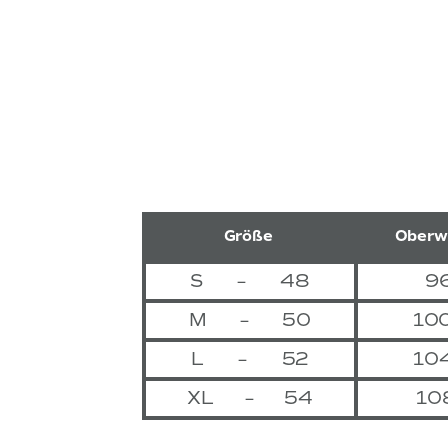
Größe
Oberwe
S
–
48
96
M
–
50
100
L
–
52
104
XL
–
54
108