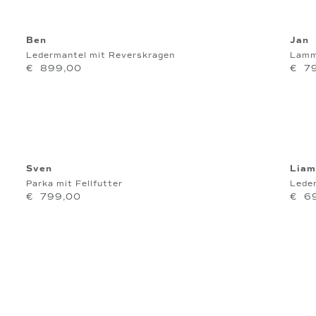
Ben
Jan
Ledermantel mit Reverskragen
Lamm
€
899,00
€
7
Sven
Liam
Parka mit Fellfutter
Lede
€
799,00
€
6