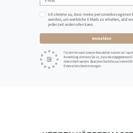
Ich stimme zu, dass meine personenbezogenen 
werden, um werbliche E-Mails zu erhalten, und we
jederzeit widerrufen kann.
Anmelden
Für den Versand unserer Newsletter nutzen wir rapidm
Anmeldung stimmen Sie zu, dass die eingegebenen D
übermittelt werden. Beachten Sie bitte auch die AGB
Datenschutzbestimmungen.