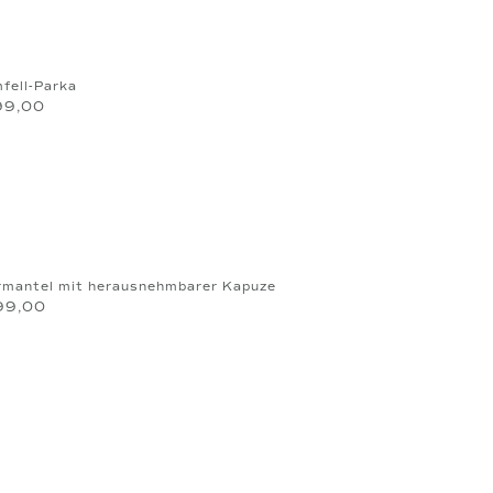
fell-Parka
99,00
rmantel mit herausnehmbarer Kapuze
99,00