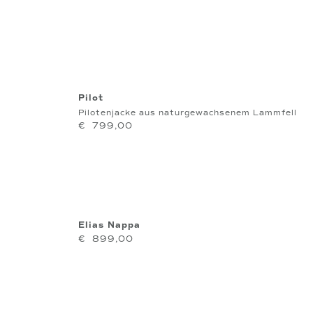
Pilot
Pilotenjacke aus naturgewachsenem Lammfell
€
799,00
Elias Nappa
€
899,00